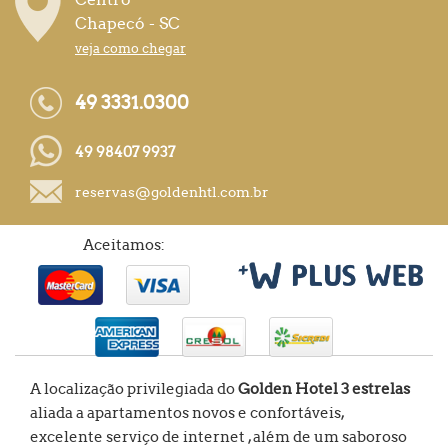
Chapecó - SC
veja como chegar
49 3331.0300
49 98407 9937
reservas@goldenhtl.com.br
Aceitamos:
A localização privilegiada do
Golden Hotel
3 estrelas
aliada a apartamentos novos e confortáveis,
excelente serviço de internet , além de um saboroso