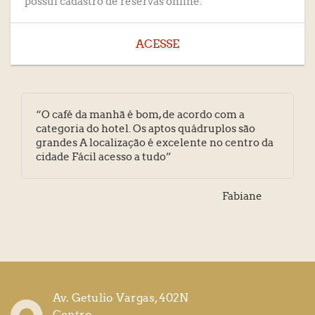
possui cadastro de reservas online.
ACESSE
“O café da manhã é bom, de acordo com a
“Limpeza, organização ótimas Café da manhã e
categoria do hotel. Os aptos quádruplos são
custo benefício bons”
grandes A localização é excelente no centro da
cidade Fácil acesso a tudo”
Decio
Fabiane
Av. Getulio Vargas, 402N
Centro